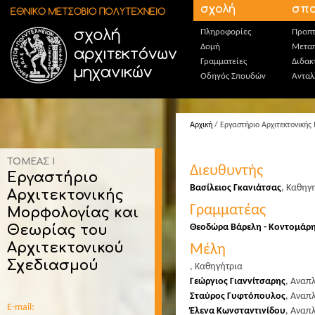
Παράκαμψη προς το κυρίως περιεχόμενο
σχολή
σπο
Πληροφορίες
Προπτ
Δομή
Μεταπ
Γραμματείες
Διδακ
Οδηγός Σπουδών
Ανταλ
Αρχική
/ Εργαστήριο Αρχιτεκτονικής
ΤΟΜΕΑΣ Ι
Διευθυντής
Εργαστήριο
Βασίλειος Γκανιάτσας
,
Καθηγ
Αρχιτεκτονικής
Γραμματέας
Μορφολογίας και
Θεωρίας του
Θεοδώρα Βάρελη - Κοντομάρ
Αρχιτεκτονικού
Μέλη
Σχεδιασμού
,
Καθηγήτρια
Γεώργιος Γιαννίτσαρης
,
Αναπλ
Σταύρος Γυφτόπουλος
,
Αναπλ
E-mail:
Έλενα Κωνσταντινίδου
,
Αναπλ