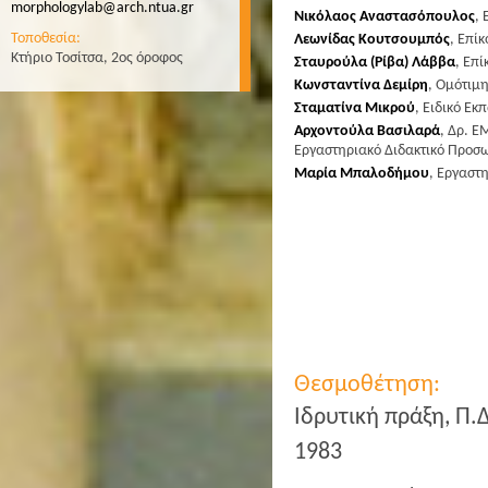
morphologylab@arch.ntua.gr
Νικόλαος Αναστασόπουλος
,
Τοποθεσία:
Λεωνίδας Κουτσουμπός
,
Επίκ
Κτήριο Τοσίτσα, 2ος όροφος
Σταυρούλα (Ρίβα) Λάββα
,
Επί
Κωνσταντίνα Δεμίρη
,
Ομότιμη
Σταματίνα Μικρού
,
Ειδικό Εκπ
Αρχοντούλα Βασιλαρά
, Δρ. Ε
Εργαστηριακό Διδακτικό Προσωπ
Μαρία Μπαλοδήμου
,
Εργαστη
Θεσμοθέτηση:
Ιδρυτική πράξη, Π.
1983