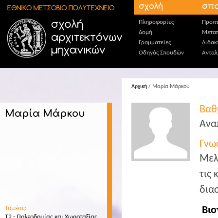
Παράκαμψη προς το κυρίως περιεχόμενο
σχολή
σπο
Πληροφορίες
Προπτ
Δομή
Μεταπ
Γραμματείες
Διδακ
Οδηγός Σπουδών
Ανταλ
Αρχική
/ Μαρία Μάρκου
Βαθ
Μαρία Μάρκου
Ανα
Γνω
Μελ
τις 
δια
Τομέας:
Βιο
T2 - Πολεοδομίας και Χωροταξίας