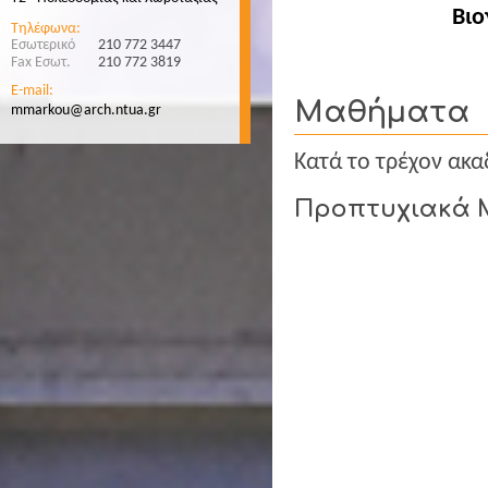
Βιο
Τηλέφωνα:
Εσωτερικό
210 772 3447
Fax Εσωτ.
210 772 3819
E-mail:
Μαθήματα
mmarkou@arch.ntua.gr
Κατά το τρέχον ακα
Προπτυχιακά