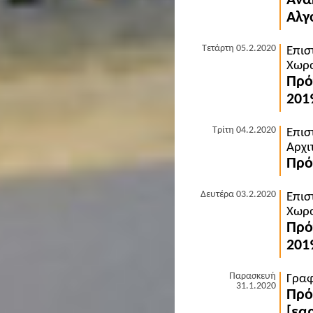
Ανα
Αλγ
Τετάρτη 05.2.2020
Επισ
Χωρο
Πρό
201
Τρίτη 04.2.2020
Επισ
Αρχι
Πρό
Δευτέρα 03.2.2020
Επισ
Χωρο
Πρό
201
Παρασκευή
Γραφ
31.1.2020
Πρό
[εα