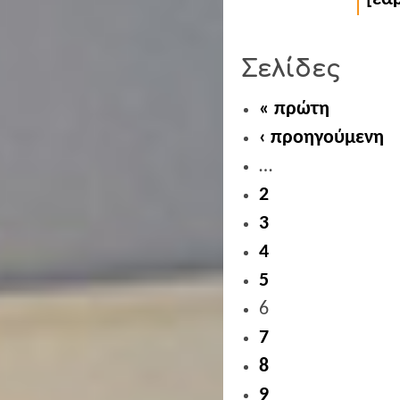
Σελίδες
« πρώτη
‹ προηγούμενη
…
2
3
4
5
6
7
8
9