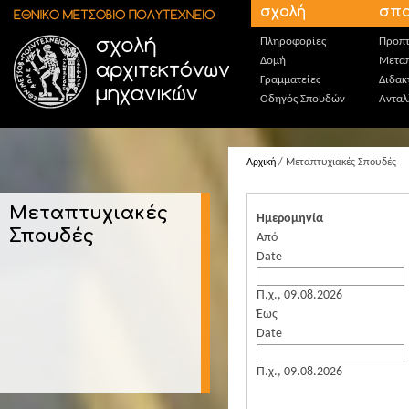
Παράκαμψη προς το κυρίως περιεχόμενο
σχολή
σπο
Πληροφορίες
Προπτ
Δομή
Μεταπ
Γραμματείες
Διδακ
Οδηγός Σπουδών
Ανταλ
Αρχική
/ Μεταπτυχιακές Σπουδές
Μεταπτυχιακές
Ημερομηνία
Σπουδές
Από
Date
Π.χ., 09.08.2026
Έως
Date
Π.χ., 09.08.2026