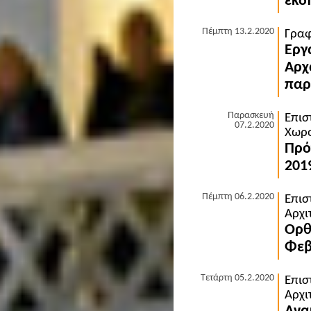
εκδ
Πέμπτη 13.2.2020
Γραφ
Εργ
Αρχ
παρ
Παρασκευή
Επισ
07.2.2020
Χωρο
Πρό
201
Πέμπτη 06.2.2020
Επισ
Αρχι
Ορθ
Φεβ
Τετάρτη 05.2.2020
Επισ
Αρχι