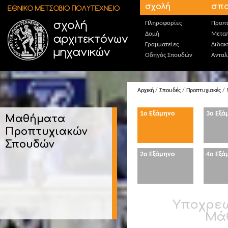
Παράκαμψη προς το κυρίως περιεχόμενο
σχολή
σπο
Πληροφορίες
Προπτ
Δομή
Μεταπ
Γραμματείες
Διδακ
Οδηγός Σπουδών
Ανταλ
Αρχική
/
Σπουδές
/
Προπτυχιακές
/ 
1ο Εξάμηνο
3o Εξά
Μαθήματα
Προπτυχιακών
Σπουδών
2o Εξάμηνο
4o Εξά
Υποχρεω
Μά