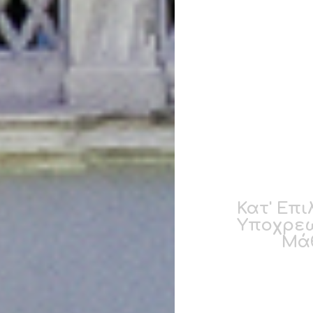
Κατ' Επι
Υποχρεω
Μά