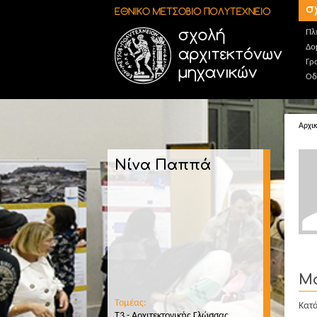
Παράκαμψη προς το κυρίως περιεχόμενο
σ
Πλ
Δο
Γρ
Οδ
Αρχι
Νίνα Παππά
Μ
Τομέας:
Κατά
T3 - Αρχιτεκτονικής Γλώσσας,