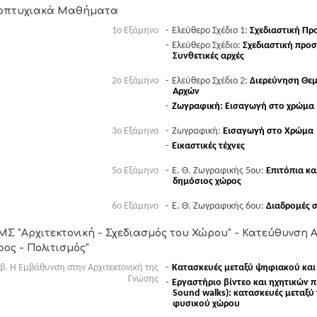
οπτυχιακά Μαθήματα
1ο Εξάμηνο
Ελεύθερο Σχέδιο 1:
Σχεδιαστική Πρ
Ελεύθερο Σχέδιο:
Σχεδιαστική προσ
Συνθετικές αρχές
2o Εξάμηνο
Ελεύθερο Σχέδιο 2:
Διερεύνηση Θε
Αρχών
Ζωγραφική: Εισαγωγή στο χρώμα
3o Εξάμηνο
Ζωγραφική:
Εισαγωγή στο Χρώμα
Εικαστικές τέχνες
5ο Εξάμηνο
Ε. Θ. Ζωγραφικής 5ου:
Επιτόπια κα
δημόσιος χώρος
6ο Εξάμηνο
Ε. Θ. Ζωγραφικής 6ου:
Διαδρομές 
Σ "Αρχιτεκτονική - Σχεδιασμός του Χώρου" - Κατεύθυνση Α:
ος - Πολιτισμός"
β. Η Εμβάθυνση στην Αρχιτεκτονική της
Κατασκευές μεταξύ ψηφιακού κα
Γνώσης
Εργαστήριο βίντεο και ηχητικών π
Sound walks): κατασκευές μεταξύ
φυσικού χώρου