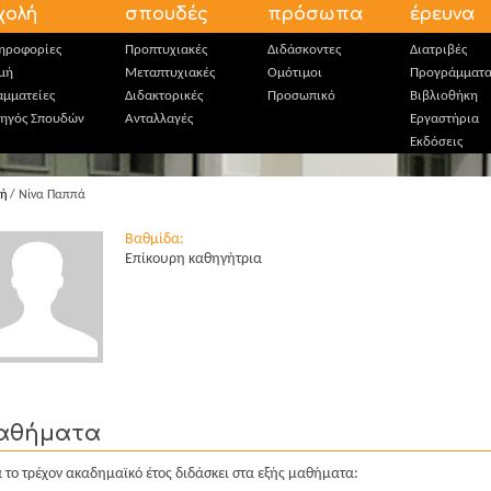
χολή
σπουδές
πρόσωπα
έρευνα
ηροφορίες
Προπτυχιακές
Διδάσκοντες
Διατριβές
μή
Μεταπτυχιακές
Ομότιμοι
Προγράμματ
αμματείες
Διδακτορικές
Προσωπικό
Βιβλιοθήκη
ηγός Σπουδών
Ανταλλαγές
Εργαστήρια
Εκδόσεις
κή
/ Νίνα Παππά
Βαθμίδα:
Επίκουρη καθηγήτρια
αθήματα
 το τρέχον ακαδημαϊκό έτος διδάσκει στα εξής μαθήματα: