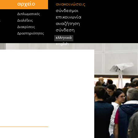
αρχείο
ανακοινώσεις
σύνδεσμοι
Διπλωματικές
επικοινωνία
α
Διαλέξεις
αναζήτηση
Διακρίσεις
σύνδεση
Δραστηριότητες
ελληνικά
english