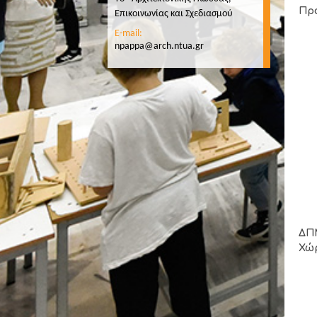
Πρ
Επικοινωνίας και Σχεδιασμού
E-mail:
npappa@arch.ntua.gr
ΔΠΜ
Χώρ