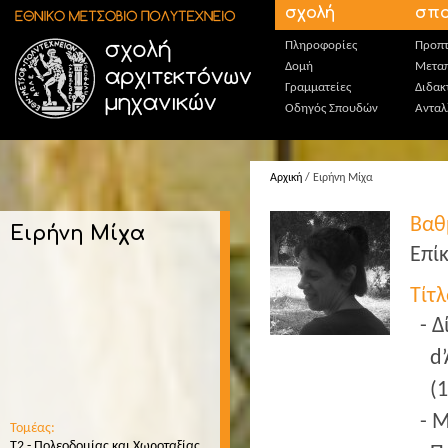
Παράκαμψη προς το κυρίως περιεχόμενο
σχολή
σπο
Πληροφορίες
Προπτ
Δομή
Μεταπ
Γραμματείες
Διδακ
Οδηγός Σπουδών
Ανταλ
Αρχική
/ Ειρήνη Μίχα
Βαθ
Ειρήνη Μίχα
Επί
Τίτ
Δ
d
(
Μ
Τομέας:
T2 - Πολεοδομίας και Χωροταξίας