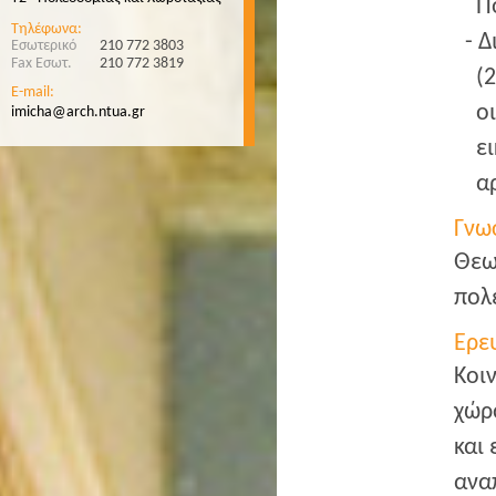
Π
Τηλέφωνα:
Δ
Εσωτερικό
210 772 3803
Fax Εσωτ.
210 772 3819
(
E-mail:
ο
imicha@arch.ntua.gr
ε
α
Γνω
Θεω
πολ
Ερε
Kοιν
χώρο
και
ανα