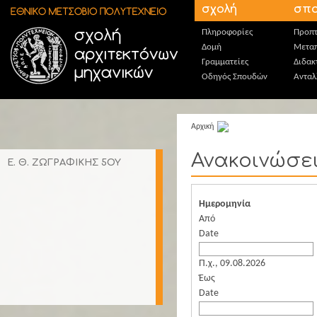
Παράκαμψη προς το κυρίως περιεχόμενο
σχολή
σπο
Πληροφορίες
Προπτ
Δομή
Μεταπ
Γραμματείες
Διδακ
Οδηγός Σπουδών
Ανταλ
Αρχική
Ανακοινώσε
Ε. Θ. ΖΩΓΡΑΦΙΚΗΣ 5ΟΥ
Ημερομηνία
Από
Date
Π.χ., 09.08.2026
Έως
Date