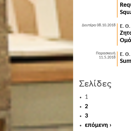
Req
Squ
Δευτέρα 08.10.2018
Ε. Θ
Ζητ
Ομό
Παρασκευή
Ε. Θ
11.5.2018
Sum
Σελίδες
1
2
3
επόμενη ›