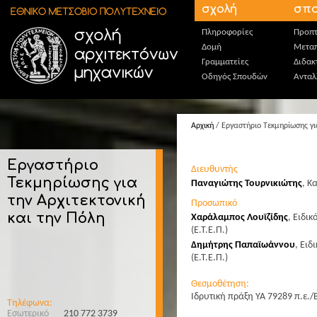
Παράκαμψη προς το κυρίως περιεχόμενο
σχολή
σπο
Πληροφορίες
Προπτ
Δομή
Μεταπ
Γραμματείες
Διδακ
Οδηγός Σπουδών
Ανταλ
Αρχική
/ Εργαστήριο Τεκμηρίωσης για
Εργαστήριο
Διευθυντής
Τεκμηρίωσης για
Παναγιώτης Τουρνικιώτης
,
Κα
την Αρχιτεκτονική
Προσωπικό
και την Πόλη
Χαράλαμπος Λουϊζίδης
,
Ειδικ
(Ε.Τ.Ε.Π.)
Δημήτρης Παπαϊωάννου
,
Ειδ
(Ε.Τ.Ε.Π.)
Θεσμοθέτηση:
Ιδρυτική πράξη ΥΑ 79289 π.ε.
Τηλέφωνα:
Εσωτερικό
210 772 3739