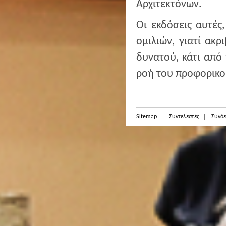
Αρχιτεκτόνων.
Οι εκδόσεις αυτές
ομιλιών, γιατί ακ
δυνατού, κάτι από 
ροή του προφορικο
Sitemap
Συντελεστές
Σύνδε