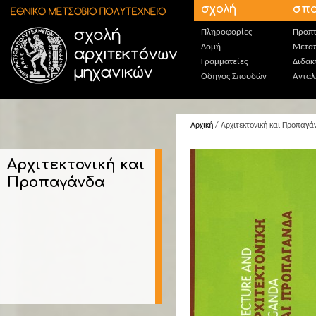
Παράκαμψη προς το κυρίως περιεχόμενο
σχολή
σπο
Πληροφορίες
Προπτ
Δομή
Μεταπ
Γραμματείες
Διδακ
Οδηγός Σπουδών
Ανταλ
Αρχική
/ Αρχιτεκτονική και Προπαγά
Αρχιτεκτονική και
Προπαγάνδα