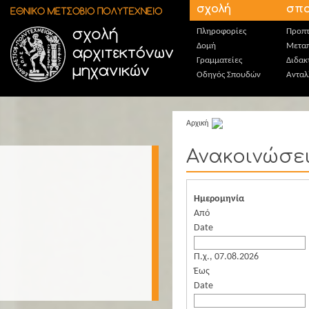
Παράκαμψη προς το κυρίως περιεχόμενο
σχολή
σπο
Πληροφορίες
Προπτ
Δομή
Μεταπ
Γραμματείες
Διδακ
Οδηγός Σπουδών
Ανταλ
Αρχική
Ανακοινώσε
Ημερομηνία
Από
Date
Π.χ., 07.08.2026
Έως
Date