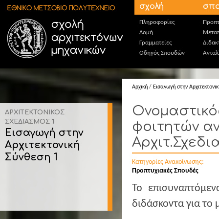
Παράκαμψη προς το κυρίως περιεχόμενο
σχολή
σπο
Πληροφορίες
Προπτ
Δομή
Μεταπ
Γραμματείες
Διδακ
Οδηγός Σπουδών
Ανταλ
Αρχική
/
Εισαγωγή στην Αρχιτεκτονι
Ονομαστικό
ΑΡΧΙΤΕΚΤΟΝΙΚΟΣ
ΣΧΕΔΙΑΣΜΟΣ 1
φοιτητών α
Εισαγωγή στην
Αρχιτ.Σχεδι
Αρχιτεκτονική
Σύνθεση 1
Κατηγορίες Ανακοίνωσης:
Προπτυχιακές Σπουδές
Το επισυναπτόμεν
διδάσκοντα για το 