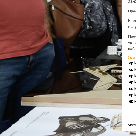
28/0
Προ
Επιπ
αναγ
Προ
να π
καθώ
Συν
epi
epi
epi
epi
epi
epi
epi
Site