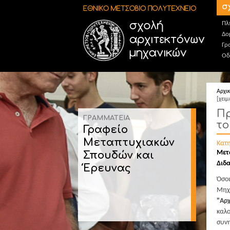
Παράκαμψη προς το κυρίως περιεχόμενο
σ
Πλ
Δο
Γρ
Οδ
Αρχι
[χειμ
Πρ
ΓΡΑΜΜΑΤΕΙΑ
το
Γραφείο
Μεταπτυχιακών
Κατ
Μετ
Σπουδών και
Διδα
Έρευνας
Όσο
Μηχ
"Αρχ
καλ
συνη