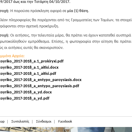
9/2017 έως και την Τετάρτη 04/10/2017.
σοχή
: Η παρούσα πρόσκληση αφορά σε
μία (1) θέση
.
λέον πληροφορίες θα παρέχονται από τις Γραμματείες των Τομέων, τα στοιχε
ράφονται στην σχετική προκήρυξη.
σοχή
: Οι αιτήσεις, την τελευταία μέρα, θα πρέπει να έχουν κατατεθεί αυστηρά
ρωτοκολληθούν εμπρόθεσμα. Επίσης, η φωτογραφία στην αίτηση θα πρέπει
ς οι αιτήσεις αυτές θα σκαναριστούν.
ημμένα Αρχεία:
koyriko_2017-2018_a.1_prokiryxi.pdf
koyriko_2017-2018_a.1_aitisi.docx
koyriko_2017-2018_a.1_aitisi.pdf
koyriko_2017-2018_a_entypo_paroysiasis.docx
koyriko_2017-2018_a_entypo_paroysiasis.pdf
koyriko_2017-2018_a_yd.docx
koyriko_2017-2018_a_yd.pdf
map
Συντελεστές
Σύνδεσμοι
Facebook