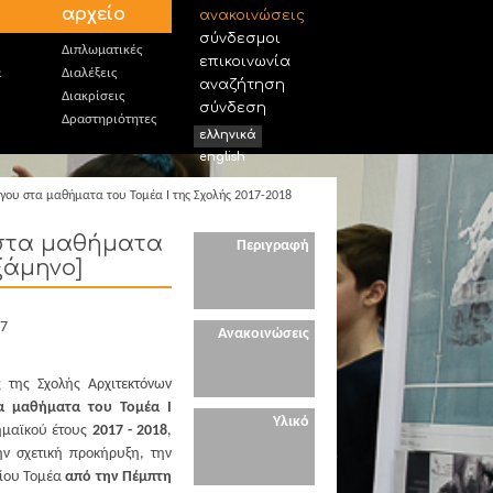
αρχείο
ανακοινώσεις
σύνδεσμοι
Διπλωματικές
επικοινωνία
α
Διαλέξεις
αναζήτηση
Διακρίσεις
σύνδεση
Δραστηριότητες
ελληνικά
english
ργου στα μαθήματα του Τομέα I της Σχολής 2017-2018
 στα μαθήματα
Περιγραφή
εξάμηνο]
17
Ανακοινώσεις
 της Σχολής Αρχιτεκτόνων
α μαθήματα του Τομέα I
Υλικό
μαϊκού έτους
2017 - 2018
,
ν σχετική προκήρυξη, την
είου Τομέα
από την Πέμπτη