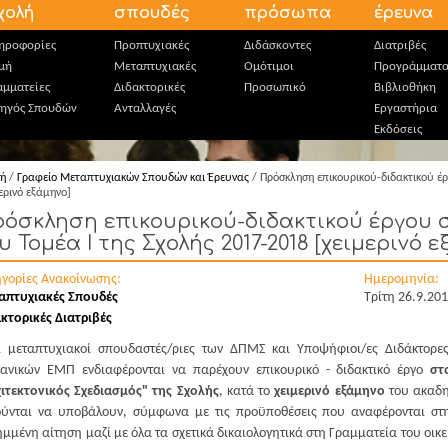
χολή
σπουδές
πρόσωπα
έρευνα
ηροφορίες
Προπτυχιακές
Διδάσκοντες
Διατριβές
μή
Μεταπτυχιακές
Ομότιμοι
Προγράμματ
αμματείες
Διδακτορικές
Προσωπικό
Βιβλιοθήκη
ηγός Σπουδών
Ανταλλαγές
Εργαστήρια
Εκδόσεις
κή
/
Γραφείο Μεταπτυχιακών Σπουδών και Έρευνας
/ Πρόσκληση επικουρικού-διδακτικού έ
ερινό εξάμηνο]
όσκληση επικουρικού-διδακτικού έργου
υ Τομέα I της Σχολής 2017-2018 [χειμερινό 
ηγορίες Ανακοίνωσης:
Ημερομηνία:
απτυχιακές Σπουδές
Τρίτη 26.9.20
κτορικές Διατριβές
ι μεταπτυχιακοί σπουδαστές/ριες των ΔΠΜΣ και Υποψήφιοι/ες Διδάκτορες
ανικών ΕΜΠ ενδιαφέρονται να παρέχουν επικουρικό - διδακτικό έργο
στ
ιτεκτονικός Σχεδιασμός" της Σχολής
, κατά το
χειμερινό εξάμηνο
του ακαδη
ούνται να υποβάλουν, σύμφωνα με τις προϋποθέσεις που αναφέρονται στη
μμένη αίτηση μαζί με όλα τα σχετικά δικαιολογητικά στη Γραμματεία του οικ