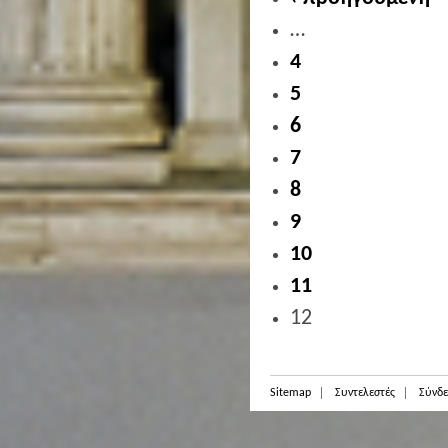
…
4
5
6
7
8
9
10
11
12
Sitemap
Συντελεστές
Σύνδε