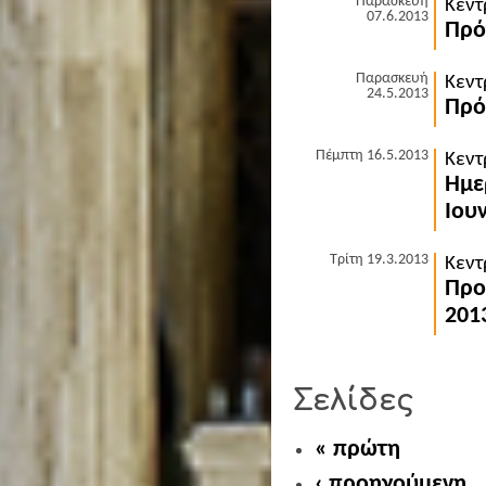
Παρασκευή
Κεντ
07.6.2013
Πρό
Παρασκευή
Κεντ
24.5.2013
Πρό
Πέμπτη 16.5.2013
Κεντ
Ημε
Ιου
Τρίτη 19.3.2013
Κεντ
Προ
201
Σελίδες
« πρώτη
‹ προηγούμενη