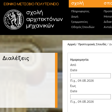
Παράκαμψη προς το κυρίως περιεχόμενο
σχολή
σπο
Πληροφορίες
Προπτ
Δομή
Μεταπ
Γραμματείες
Διδακ
Οδηγός Σπουδών
Ανταλ
Αρχική
/
Προπτυχιακές Σπουδές
/ Δι
Διαλέξεις
Ημερομηνία
Από
Date
Π.χ., 09.08.2026
Έως
Date
Π.χ., 09.08.2026