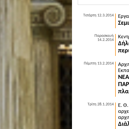
Τετάρτη 12.3.2014
Εργα
Σεμ
Παρασκευή
Κεντ
14.2.2014
Δήλ
περ
Πέμπτη 13.2.2014
Αρχι
Εκπα
ΝΕΑ
ΠΑΡ
πλα
Τρίτη 28.1.2014
Ε. Θ
αρχε
αρχι
Διάλ