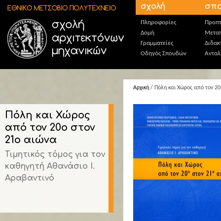
Παράκαμψη προς το κυρίως περιεχόμενο
σχολή
σπο
Πληροφορίες
Προπτ
Δομή
Μεταπ
Γραμματείες
Διδακ
Οδηγός Σπουδών
Ανταλ
Αρχική
/ Πόλη και Χώρος από τον 20
Πόλη και Χώρος
από τον 20ο στον
21ο αιώνα
Τιμητικός τόμος για τον
καθηγητή Αθανάσιο Ι.
Αραβαντινό