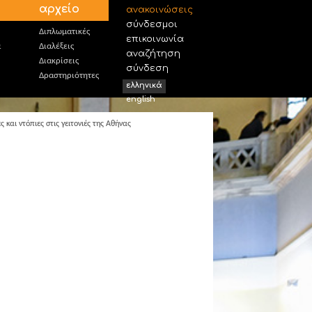
αρχείο
ανακοινώσεις
σύνδεσμοι
Διπλωματικές
επικοινωνία
α
Διαλέξεις
αναζήτηση
Διακρίσεις
σύνδεση
Δραστηριότητες
ελληνικά
english
και ντόπιες στις γειτονιές της Αθήνας