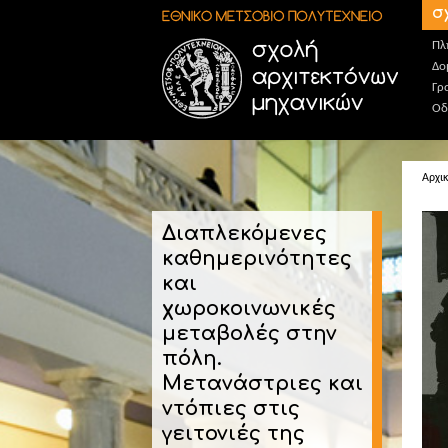
Παράκαμψη προς το κυρίως περιεχόμενο
σ
Πλ
Δο
Γρ
Οδ
Αρχι
Διαπλεκόμενες
καθημερινότητες
και
χωροκοινωνικές
μεταβολές στην
πόλη.
Μετανάστριες και
ντόπιες στις
γειτονιές της