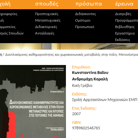
χολή
σπουδές
πρόσωπα
έρευνα
ηροφορίες
Προπτυχιακές
Διδάσκοντες
Διατριβές
μή
Μεταπτυχιακές
Ομότιμοι
Προγράμματ
αμματείες
Διδακτορικές
Προσωπικό
Βιβλιοθήκη
ηγός Σπουδών
Ανταλλαγές
Εργαστήρια
Εκδόσεις
κή
/ Διαπλεκόμενες καθημερινότητες και χωροκοινωνικές μεταβολές στην πόλη. Μετανάστριες 
Επιμέλεια:
Κωνσταντίνα Βαΐου
Ανδρομάχη Καραλή
Κική Γρέβια
Εκδότης:
Σχολή Αρχιτεκτόνων Μηχανικών ΕΜΠ
Έτος Έκδοσης:
2007
ISBN:
9789602546765