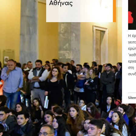
Αθήνας
Η έρ
γειτ
ερώ
‘κα
εργα
στη 
συνδ
Site