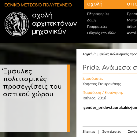
Παράκαμψη προς το κυρίως περιεχόμενο
σχολή
σπο
Πληροφορίες
Προπτ
Δομή
Μεταπ
Γραμματείες
Διδακ
Οδηγός Σπουδών
Ανταλ
Αρχική
/
Έμφυλες πολιτισμικές προσ
Pride. Ανάμεσα σ
Έμφυλες
πολιτισμικές
Σπουδαστές:
Χρήστος Σταυρακάκης
προσεγγίσεις του
Παράδοση / Εκπόνηση:
αστικού χώρου
Ιούνιος, 2016
gender_pride-staurakakis-ju
Sitemap
Συντελεστές
Σύνδε