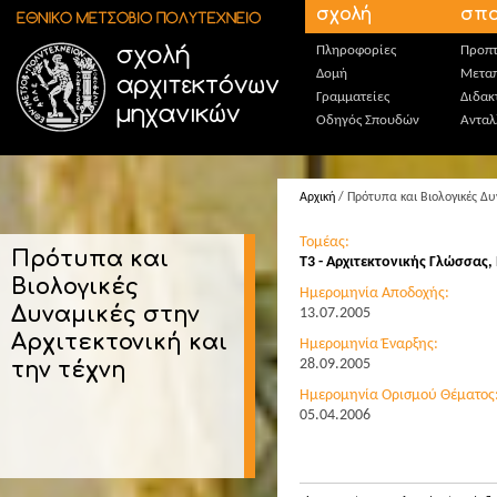
Παράκαμψη προς το κυρίως περιεχόμενο
σχολή
σπο
Πληροφορίες
Προπτ
Δομή
Μεταπ
Γραμματείες
Διδακ
Οδηγός Σπουδών
Ανταλ
Αρχική
/ Πρότυπα και Βιολογικές Δυν
Τομέας:
Πρότυπα και
T3 - Αρχιτεκτονικής Γλώσσας,
Βιολογικές
Ημερομηνία Αποδοχής:
Δυναμικές στην
13.07.2005
Αρχιτεκτονική και
Ημερομηνία Έναρξης:
28.09.2005
την τέχνη
Ημερομηνία Ορισμού Θέματος
05.04.2006