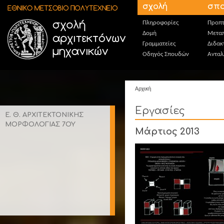
Παράκαμψη προς το κυρίως περιεχόμενο
σχολή
σπο
Πληροφορίες
Προπτ
Δομή
Μεταπ
Γραμματείες
Διδακ
Οδηγός Σπουδών
Ανταλ
Αρχική
Εργασίες
Ε. Θ. ΑΡΧΙΤΕΚΤΟΝΙΚΗΣ
ΜΟΡΦΟΛΟΓΙΑΣ 7ΟΥ
Μάρτιος 2013