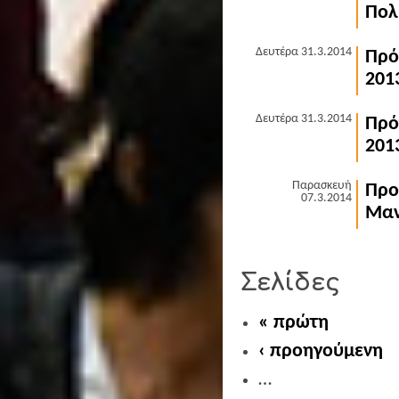
Πολ
Δευτέρα 31.3.2014
Πρό
201
Δευτέρα 31.3.2014
Πρό
201
Παρασκευή
Προ
07.3.2014
Μαν
Σελίδες
« πρώτη
‹ προηγούμενη
…