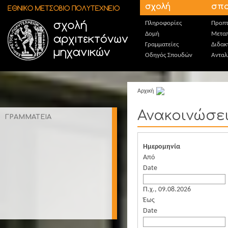
Παράκαμψη προς το κυρίως περιεχόμενο
σχολή
σπο
Πληροφορίες
Προπτ
Δομή
Μεταπ
Γραμματείες
Διδακ
Οδηγός Σπουδών
Ανταλ
Αρχική
Ανακοινώσε
ΓΡΑΜΜΑΤΕΙΑ
Ημερομηνία
Από
Date
Π.χ., 09.08.2026
Έως
Date