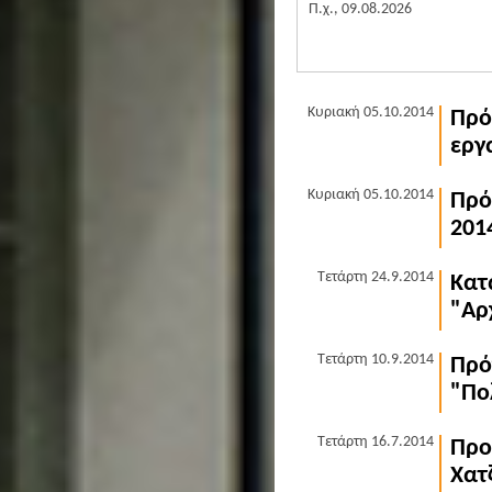
Π.χ., 09.08.2026
Κυριακή 05.10.2014
Πρό
εργ
Κυριακή 05.10.2014
Πρό
201
Τετάρτη 24.9.2014
Κατ
"Αρ
Τετάρτη 10.9.2014
Πρό
"Πο
Τετάρτη 16.7.2014
Προ
Χατ