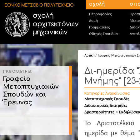
Παράκαμψη προς το κυρίως περιεχόμενο
σχολή
σπο
Πληροφορίες
Προπτ
Δομή
Μεταπ
Γραμματείες
Διδακ
Οδηγός Σπουδών
Ανταλ
Αρχική
/
Γραφείο Μεταπτυχιακών Σ
Δι-ημερίδα 
ΓΡΑΜΜΑΤΕΙΑ
Γραφείο
Μνήμης" [23-
Μεταπτυχιακών
Σπουδών και
Κατηγορίες Ανακοίνωσης:
Μεταπτυχιακές Σπουδές
Έρευνας
Διδακτορικές Διατριβές
Δραστηριότητες
Εκδηλώσει
Το Αριστοτέλειο 
ημερίδα με θέμα "