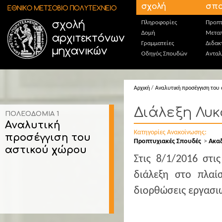
Παράκαμψη προς το κυρίως περιεχόμενο
σχολή
σπο
Πληροφορίες
Προπτ
Δομή
Μεταπ
Γραμματείες
Διδακ
Οδηγός Σπουδών
Ανταλ
Αρχική
/
Aναλυτική προσέγγιση του
Διάλεξη Λυκο
ΠΟΛΕΟΔΟΜΙΑ 1
Aναλυτική
Κατηγορίες Ανακοίνωσης:
προσέγγιση του
Προπτυχιακές Σπουδές
Ακα
αστικού χώρου
Στις 8/1/2016 στι
διάλεξη στο πλαί
διορθώσεις εργασι