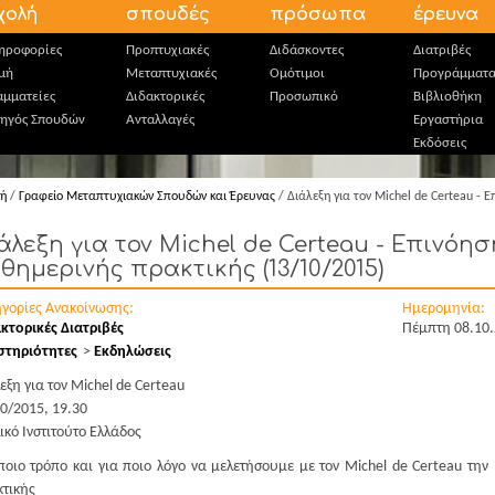
χολή
σπουδές
πρόσωπα
έρευνα
ηροφορίες
Προπτυχιακές
Διδάσκοντες
Διατριβές
μή
Μεταπτυχιακές
Ομότιμοι
Προγράμματ
αμματείες
Διδακτορικές
Προσωπικό
Βιβλιοθήκη
ηγός Σπουδών
Ανταλλαγές
Εργαστήρια
Εκδόσεις
κή
/
Γραφείο Μεταπτυχιακών Σπουδών και Έρευνας
/ Διάλεξη για τον Michel de Certeau - 
άλεξη για τον Michel de Certeau - Επινόησ
θημερινής πρακτικής (13/10/2015)
ηγορίες Ανακοίνωσης:
Ημερομηνία:
κτορικές Διατριβές
Πέμπτη 08.10
στηριότητες
Εκδηλώσεις
εξη για τον Michel de Certeau
0/2015, 19.30
ικό Ινστιτούτο Ελλάδος
οιο τρόπο και για ποιο λόγο να μελετήσουμε με τον Michel de Certeau την
τικής