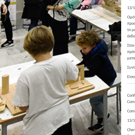
13/1
Ομότ
προσ
το μ
έκδο
Στον
πράτ
μετα
Συντ
Είσο
Conf
Comm
Comm
13/1
Cher