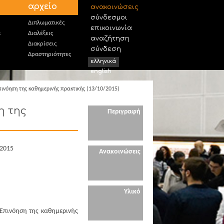
αρχείο
ανακοινώσεις
σύνδεσμοι
Διπλωματικές
επικοινωνία
α
Διαλέξεις
αναζήτηση
Διακρίσεις
σύνδεση
Δραστηριότητες
ελληνικά
english
Επινόηση της καθημερινής πρακτικής (13/10/2015)
η της
Περιγραφή
.2015
Ανακοινώσεις
Υλικό
 Επινόηση της καθημερινής