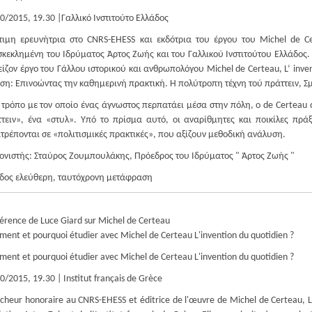
0/2015, 19.30 |Γαλλικό Ινστιτούτο Ελλάδος
ιμη ερευνήτρια στο CNRS-EHESS και εκδότρια του έργου του Μichel de Ce
κεκλημένη του Ιδρύματος Άρτος Ζωής και του Γαλλικού Ινστιτούτου Ελλάδος
είζον έργο του Γάλλου ιστορικού και ανθρωπολόγου Μichel de Certeau, L’ inven
ση: Επινοώντας την καθημερινή πρακτική. Η πολύτροπη τέχνη τού πράττειν, Σμ
 τρόπο με τον οποίο ένας άγνωστος περπατάει μέσα στην πόλη, ο de Certeau 
τειν», ένα «στυλ». Υπό το πρίσμα αυτό, οι αναρίθμητες και ποικίλες πρά
τρέπονται σε «πολιτισμικές πρακτικές», που αξίζουν μεθοδική ανάλυση.
ονιστής: Σταύρος Ζουμπουλάκης, Πρόεδρος του Ιδρύματος " Άρτος Ζωής "
δος ελεύθερη, ταυτόχρονη μετάφραση
érence de Luce Giard sur Michel de Certeau
ent et pourquoi étudier avec Michel de Certeau L'invention du quotidien ?
ent et pourquoi étudier avec Michel de Certeau L'invention du quotidien ?
0/2015, 19.30 | Ιnstitut français de Grèce
cheur honoraire au CNRS-EHESS et éditrice de l'œuvre de Michel de Certeau, Luc