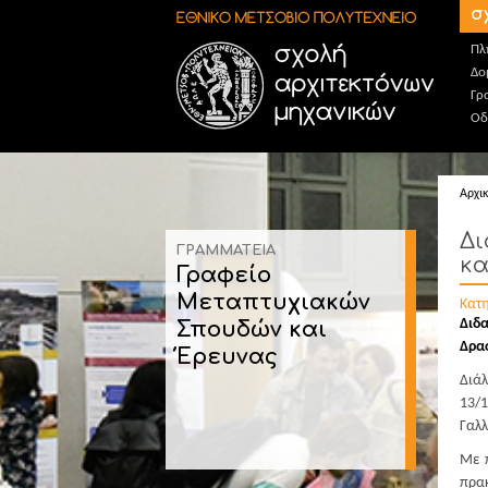
Παράκαμψη προς το κυρίως περιεχόμενο
σ
Πλ
Δο
Γρ
Οδ
Αρχι
Δι
ΓΡΑΜΜΑΤΕΙΑ
κα
Γραφείο
Μεταπτυχιακών
Κατ
Διδα
Σπουδών και
Δρα
Έρευνας
Διάλ
13/1
Γαλλ
Με π
πρακ