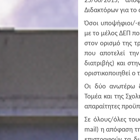
25/06/2015, απ
Διδακτόρων για το 
Όσοι υποψήφιοι/-ε
με το μέλος ΔΕΠ πο
στον ορισμό της τ
που αποτελεί την
διατριβής) και στ
οριστικοποιηθεί ο τ
Οι δύο ανωτέρω δ
Τομέα και της Σχολ
απαραίτητες προϋπο
Σε όλους/όλες του
mail) η απόφαση τη
επιστραφούν τα δι