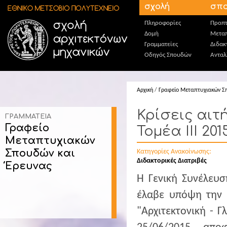
Παράκαμψη προς το κυρίως περιεχόμενο
σχολή
σπο
Πληροφορίες
Προπτ
Δομή
Μεταπ
Γραμματείες
Διδακ
Οδηγός Σπουδών
Ανταλ
Αρχική
/
Γραφείο Μεταπτυχιακών Σ
Κρίσεις αι
ΓΡΑΜΜΑΤΕΙΑ
Γραφείο
Τομέα ΙΙΙ 201
Μεταπτυχιακών
Σπουδών και
Κατηγορίες Ανακοίνωσης:
Διδακτορικές Διατριβές
Έρευνας
Η Γενική Συνέλευσ
έλαβε υπόψη την ε
"Αρχιτεκτονική - Γ