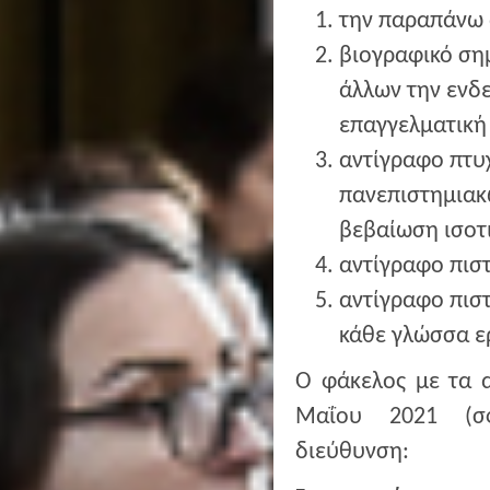
την παραπάνω 
βιογραφικό ση
άλλων την ενδε
επαγγελματική 
αντίγραφο πτυχ
πανεπιστημιακ
βεβαίωση ισοτι
αντίγραφο πισ
αντίγραφο πισ
κάθε γλώσσα ε
Ο φάκελος με τα α
Μαΐου 2021 (σφ
διεύθυνση: