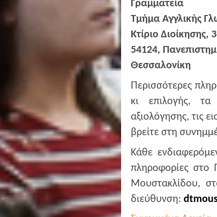
Γραμματεία
Τμήμα Αγγλικής Γλ
Κτίριο Διοίκησης, 
54124, Πανεπιστη
Θεσσαλονίκη
Περισσότερες πληρο
κι επιλογής, τα 
αξιολόγησης, τις ε
βρείτε στη συνημμ
Κάθε ενδιαφερόμε
πληροφορίες στο 
Μουστακλίδου, στ
διεύθυνση:
dtmous