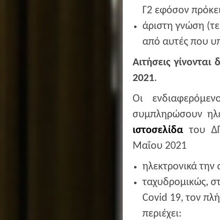
Γ2 εφόσον πρόκε
άριστη γνώση (τ
από αυτές που υ
Αιτήσεις γίνονται 
2021
.
Οι ενδιαφερόμεν
συμπληρώσουν ηλε
ιστοσελίδα
του ΔΠ
Μαΐου 2021
ηλεκτρονικά την
ταχυδρομικώς, σ
Covid 19, τον πλ
περιέχει: