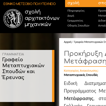
Παράκαμψη προς το κυρίως περιεχόμενο
σχολή
σπο
Πληροφορίες
Προπτ
Δομή
Μεταπ
Γραμματείες
Διδακ
Οδηγός Σπουδών
Ανταλ
Αρχική
/
Γραφείο Μεταπτυχιακών Σ
Προκήρυξη Δ
ΓΡΑΜΜΑΤΕΙΑ
Γραφείο
Μετάφρασης"
Μεταπτυχιακών
Σπουδών και
Κατηγορίες Ανακοίνωσης:
Μεταπτυχιακές Σπουδές
Έρευνας
Ειδική Διατμημ
Προγράμματος Με
Μετάφρασης
, στ