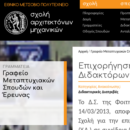
Παράκαμψη προς το κυρίως περιεχόμενο
σχολή
σπο
Πληροφορίες
Προπτ
Δομή
Μεταπ
Γραμματείες
Διδακ
Οδηγός Σπουδών
Ανταλ
Αρχική
/
Γραφείο Μεταπτυχιακών Σ
Επιχορήγησ
ΓΡΑΜΜΑΤΕΙΑ
Γραφείο
Διδακτόρων 
Μεταπτυχιακών
Σπουδών και
Κατηγορίες Ανακοίνωσης:
Διδακτορικές Διατριβές
Έρευνας
Το Δ.Σ. της Φοιτ
14/03/2013, απο
Σχολή για την επ