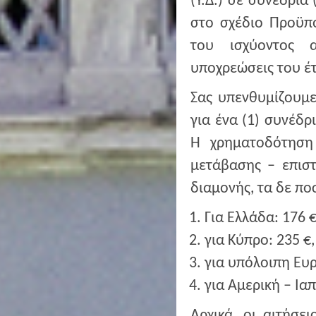
(Υ.Δ.) σε συνέδρια
στο σχέδιο Προϋπο
του ισχύοντος α
υποχρεώσεις του έτ
Σας υπενθυμίζουμε 
για ένα (1) συνέδρ
Η χρηματοδότηση
μετάβασης – επισ
διαμονής, τα δε πο
Για Ελλάδα: 176 €
για Κύπρο: 235 €,
για υπόλοιπη Ευρ
για Αμερική – Ιαπ
Αρχικά, οι αιτήσε