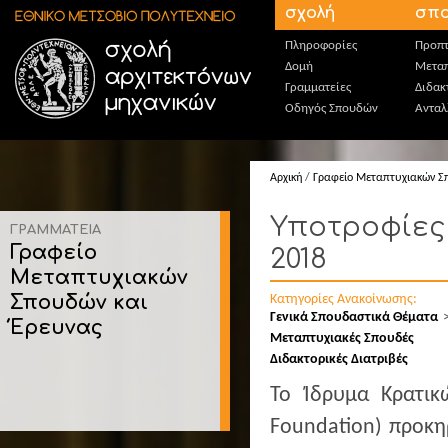
Παράκαμψη προς το κυρίως περιεχόμενο
σχολή
σπο
Πληροφορίες
Προπτ
Δομή
Μεταπ
Γραμματείες
Διδακ
Οδηγός Σπουδών
Ανταλ
Αρχική
/
Γραφείο Μεταπτυχιακών Σ
Υποτροφίες έ
ΓΡΑΜΜΑΤΕΙΑ
Γραφείο
2018
Μεταπτυχιακών
Σπουδών και
Κατηγορίες Ανακοίνωσης:
Γενικά Σπουδαστικά Θέματα
Έρευνας
Μεταπτυχιακές Σπουδές
Διδακτορικές Διατριβές
Το Ίδρυμα Κρατικ
Foundation) προκη