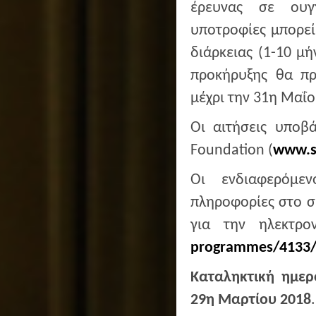
έρευνας σε ουγ
υποτροφίες μπορεί
διάρκειας (1-10 μ
προκήρυξης θα πρ
μέχρι την 31η Μαΐο
Οι αιτήσεις υποβ
Foundation (
www.s
Οι ενδιαφερόμε
πληροφορίες στο σ
για την ηλεκτρ
programmes/4133/i
Καταληκτική ημερ
29η Μαρτίου 2018
.