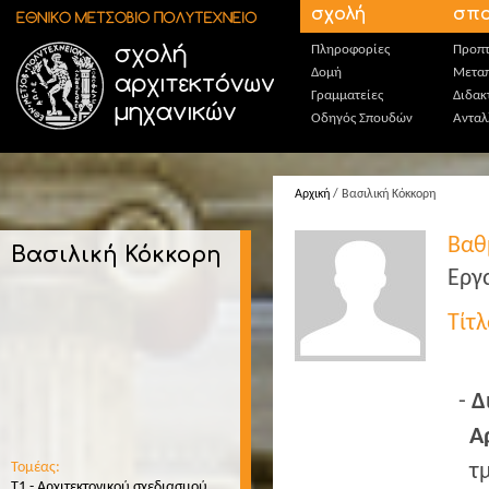
Παράκαμψη προς το κυρίως περιεχόμενο
σχολή
σπο
Πληροφορίες
Προπτ
Δομή
Μεταπ
Γραμματείες
Διδακ
Οδηγός Σπουδών
Ανταλ
Αρχική
/ Βασιλική Κόκκορη
Βαθ
Βασιλική Κόκκορη
Εργ
Τίτ
Δ
Α
Τομέας:
τ
Τ1 - Αρχιτεκτονικού σχεδιασμού