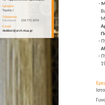
Μ
Γραφείο:
Τομέας Ι
Β
Τηλέφωνα:
Μ
Εσωτερικό
210 772 3374
Α
E-mail:
vkokkori@arch.ntua.gr
Π
Π
Α
Π
Ερε
Ιστ
Γυνα