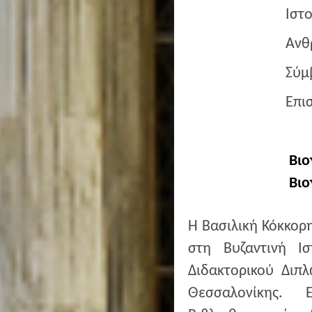
Ιστ
Ανθ
Σύμ
Επι
Βιο
Βιο
Η Βασιλική Κόκκορη
στη Βυζαντινή 
Διδακτορικού Διπ
Θεσσαλονίκης. 