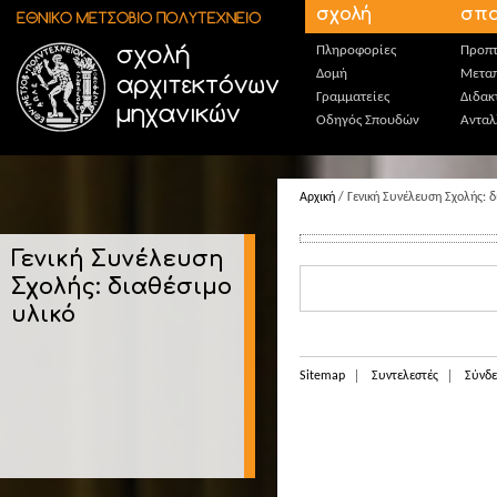
Παράκαμψη προς το κυρίως περιεχόμενο
σχολή
σπο
Πληροφορίες
Προπτ
Δομή
Μεταπ
Γραμματείες
Διδακ
Οδηγός Σπουδών
Ανταλ
Αρχική
/ Γενική Συνέλευση Σχολής: δ
Γενική Συνέλευση
Σχολής: διαθέσιμο
υλικό
Sitemap
Συντελεστές
Σύνδε