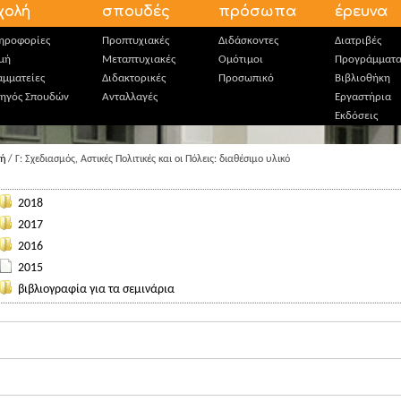
χολή
σπουδές
πρόσωπα
έρευνα
ηροφορίες
Προπτυχιακές
Διδάσκοντες
Διατριβές
μή
Μεταπτυχιακές
Ομότιμοι
Προγράμματ
αμματείες
Διδακτορικές
Προσωπικό
Βιβλιοθήκη
ηγός Σπουδών
Ανταλλαγές
Εργαστήρια
Εκδόσεις
κή
/ Γ: Σχεδιασμός, Αστικές Πολιτικές και οι Πόλεις: διαθέσιμο υλικό
2018
2017
2016
2015
βιβλιογραφία για τα σεμινάρια