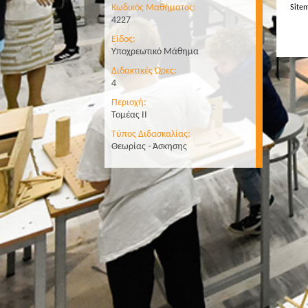
Κωδικός Μαθήματος:
Site
4227
Είδος:
Υποχρεωτικό Μάθημα
Διδακτικές Ώρες:
4
Περιοχή:
Τομέας II
Τύπος Διδασκαλίας:
Θεωρίας - Άσκησης