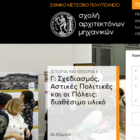
Παράκαμψη προς το κυρίως περιεχόμενο
σ
Πλ
Δο
Γρ
Οδ
Αρχι
ΙΣΤΟΡΙΑ ΚΑΙ ΘΕΩΡΙΑ 8
Γ: Σχεδιασμός,
Αστικές Πολιτικές
και οι Πόλεις:
διαθέσιμο υλικό
8ο Εξάμηνο