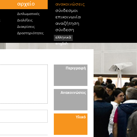
αρχείο
ανακοινώσεις
σύνδεσμοι
Διπλωματικές
επικοινωνία
α
Διαλέξεις
αναζήτηση
Διακρίσεις
σύνδεση
Δραστηριότητες
ελληνικά
english
Περιγραφή
Ανακοινώσεις
Υλικό