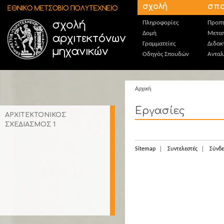
Παράκαμψη προς το κυρίως περιεχόμενο
σχολή
σπο
Πληροφορίες
Προπτ
Δομή
Μεταπ
Γραμματείες
Διδακ
Οδηγός Σπουδών
Ανταλ
Αρχική
Εργασίες
ΑΡΧΙΤΕΚΤΟΝΙΚΟΣ
ΣΧΕΔΙΑΣΜΟΣ 1
Sitemap
Συντελεστές
Σύνδε