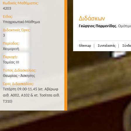
Κωδικός Μαθήματος:
4203
Είδος:
Διδάσκων
Υποχρεωτικό Μάθημα
Γεώργιος Παρμενίδης
,
Ομότιμ
Διδακτικές Ώρες:
3
Περίοδος:
Sitemap
Συντελεστές
Σύνδε
Χειμερινή
Περιοχή:
Τομέας ΙΙΙ
Τύπος Διδασκαλίας:
Θεωρίας - Άσκησης
Ώρες Διδασκαλίας:
Τετάρτη 09.00-11.45 (κτ. Αβέρωφ
αιθ. Α002, Α102 & κτ. Τοσίτσα αιθ.
Τ310)