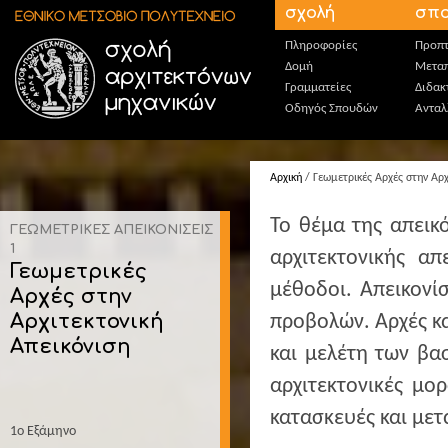
Παράκαμψη προς το κυρίως περιεχόμενο
σχολή
σπο
Πληροφορίες
Προπτ
Δομή
Μεταπ
Γραμματείες
Διδακ
Οδηγός Σπουδών
Ανταλ
Αρχική
/ Γεωμετρικές Αρχές στην Αρχ
Το θέμα της απεικ
ΓΕΩΜΕΤΡΙΚΕΣ ΑΠΕΙΚΟΝΙΣΕΙΣ
1
αρχιτεκτονικής απ
Γεωμετρικές
μέθοδοι. Απεικονί
Αρχές στην
Αρχιτεκτονική
προβολών. Αρχές κ
Απεικόνιση
και μελέτη των βα
αρχιτεκτονικές μ
κατασκευές και με
1ο Εξάμηνο