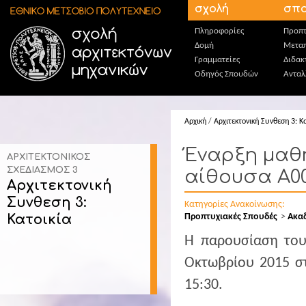
Παράκαμψη προς το κυρίως περιεχόμενο
σχολή
σπο
Πληροφορίες
Προπτ
Δομή
Μεταπ
Γραμματείες
Διδακ
Οδηγός Σπουδών
Ανταλ
Αρχική
/
Αρχιτεκτονική Συνθεση 3: Κ
Έναρξη μαθ
ΑΡΧΙΤΕΚΤΟΝΙΚΟΣ
ΣΧΕΔΙΑΣΜΟΣ 3
αίθουσα Α00
Αρχιτεκτονική
Συνθεση 3:
Κατηγορίες Ανακοίνωσης:
Κατοικία
Προπτυχιακές Σπουδές
Ακα
Η παρουσίαση του
Οκτωβρίου 2015 στ
15:30.