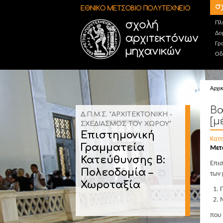
Παράκαμψη προς το κυρίως περιεχόμενο
σ
Πλ
Δο
Γρ
Οδ
Αρχι
Βα
Δ.Π.Μ.Σ. "ΑΡΧΙΤΕΚΤΟΝΙΚΗ -
[μ
ΣΧΕΔΙΑΣΜΟΣ ΤΟΥ ΧΩΡΟΥ"
Επιστημονική
Κατ
Γραμματεία
Μετ
Κατεύθυνσης B:
Επισ
Πολεοδομία –
των
Χωροταξία
που