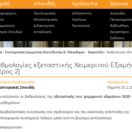
χολή
σπουδές
πρόσωπα
έρευνα
ηροφορίες
Προπτυχιακές
Διδάσκοντες
Διατριβές
μή
Μεταπτυχιακές
Ομότιμοι
Προγράμματ
αμματείες
Διδακτορικές
Προσωπικό
Βιβλιοθήκη
ηγός Σπουδών
Ανταλλαγές
Εργαστήρια
Εκδόσεις
κή
/
Επιστημονική Γραμματεία Κατεύθυνσης B: Πολεοδομία – Χωροταξία
/ Βαθμολογίες εξετ
θμολογίες εξεταστικής Χειμερινού Εξαμήν
έρος 2]
ηγορίες Ανακοίνωσης:
Ημερομηνία:
απτυχιακές Σπουδές
Πέμπτη 25.2.
υνάπτονται οι βαθμολογίες της
εξεταστικής του χειμερινού εξαμήνου 2020 
 μαθημάτων:
Περιβαλλοντικές συνιστώσες του σχεδιασμού και της οικιστικής ανάπτυξης και
Μεταφορικά συστήματα πόλεων μέσα από τη βιώσιμη κινητικότητα
 εκκρεμούσαν.