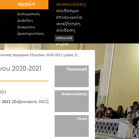
αρχείο
ανακοινώσεις
σύνδεσμοι
Διπλωματικές
επικοινωνία
α
Διαλέξεις
αναζήτηση
Διακρίσεις
σύνδεση
Δραστηριότητες
ελληνικά
english
αστικής Χειμερινού Εξαμήνου 2020-2021 [μέρος 2]
ου 2020-2021
Περιγραφή
2021
Ανακοινώσεις
- 2021
[Φεβρουάριος 2021]
Υλικό