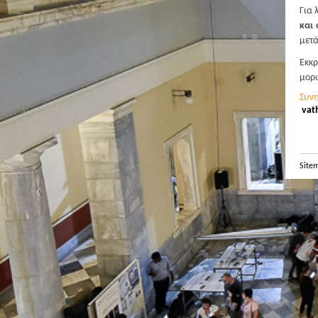
Για 
και
μετά
Εκκρ
μορφ
Συν
vat
Site