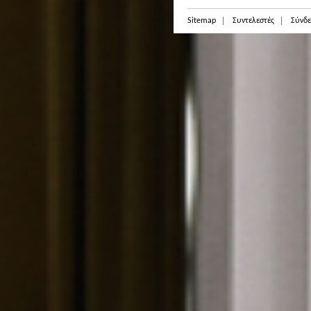
Sitemap
Συντελεστές
Σύνδε