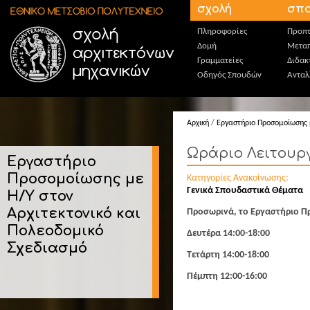
Παράκαμψη προς το κυρίως περιεχόμενο
σχολή
σπο
Πληροφορίες
Προπτ
Δομή
Μεταπ
Γραμματείες
Διδακ
Οδηγός Σπουδών
Ανταλ
Αρχική
/
Εργαστήριο Προσομοίωσης μ
Ωράριο Λειτουρ
Εργαστήριο
Προσομοίωσης με
Κατηγορίες Ανακοίνωσης:
Γενικά Σπουδαστικά Θέματα
Η/Υ στον
Αρχιτεκτονικό και
Προσωρινά, το Εργαστήριο Πρ
Πολεοδομικό
Δευτέρα 14:00-18:00
Σχεδιασμό
Τετάρτη 14:00-18:00
Πέμπτη 12:00-16:00