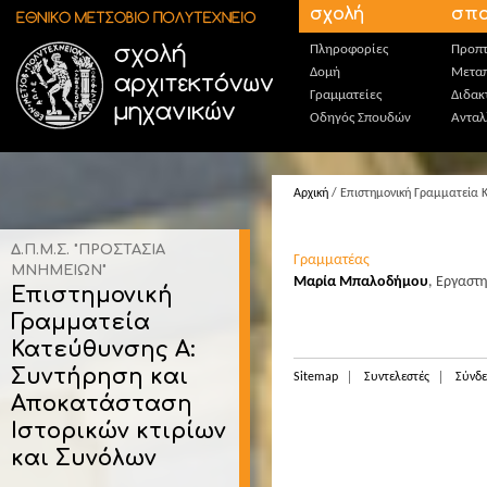
Παράκαμψη προς το κυρίως περιεχόμενο
σχολή
σπο
Πληροφορίες
Προπτ
Δομή
Μεταπ
Γραμματείες
Διδακ
Οδηγός Σπουδών
Ανταλ
Αρχική
/ Επιστημονική Γραμματεία Κ
Δ.Π.Μ.Σ. "ΠΡΟΣΤΑΣΙΑ
Γραμματέας
ΜΝΗΜΕΙΩΝ"
Μαρία Μπαλοδήμου
,
Εργαστη
Επιστημονική
Γραμματεία
Κατεύθυνσης Α:
Συντήρηση και
Sitemap
Συντελεστές
Σύνδε
Αποκατάσταση
Ιστορικών κτιρίων
και Συνόλων