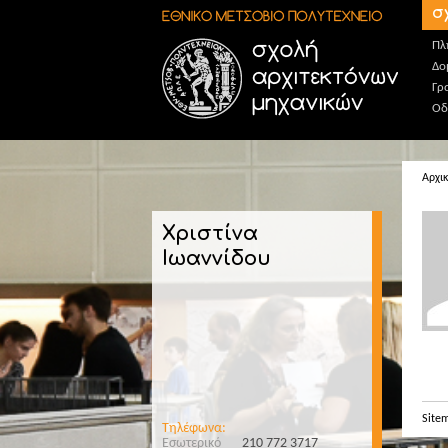
Παράκαμψη προς το κυρίως περιεχόμενο
σ
Πλ
Δο
Γρ
Οδ
Αρχι
Χριστίνα
Ιωαννίδου
Site
Τηλέφωνα:
Εσωτερικό
210 772 3717