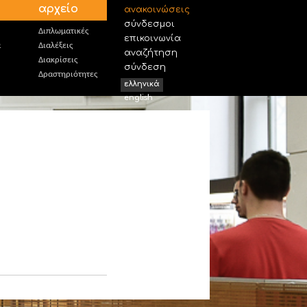
αρχείο
ανακοινώσεις
σύνδεσμοι
Διπλωματικές
επικοινωνία
α
Διαλέξεις
αναζήτηση
Διακρίσεις
σύνδεση
Δραστηριότητες
ελληνικά
english