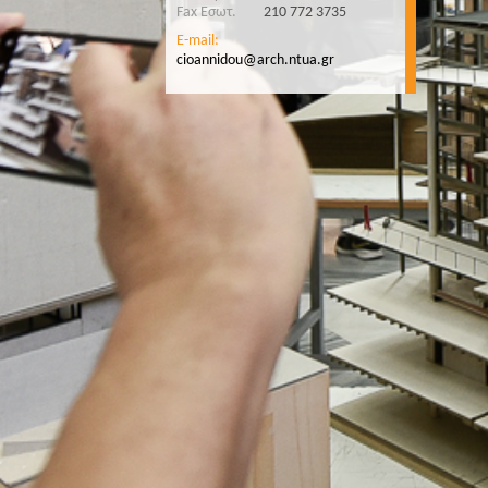
Fax Εσωτ.
210 772 3735
E-mail:
cioannidou@arch.ntua.gr