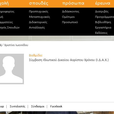
χολή
σπουδές
πρόσωπα
έρευνα
ηροφορίες
Προπτυχιακές
Διδάσκοντες
Διατριβές
μή
Μεταπτυχιακές
Ομότιμοι
Προγράμματ
αμματείες
Διδακτορικές
Προσωπικό
Βιβλιοθήκη
ηγός Σπουδών
Ανταλλαγές
Εργαστήρια
Εκδόσεις
κή
/ Χριστίνα Ιωαννίδου
Βαθμίδα:
Σύμβαση Ιδιωτικού Δικαίου Αορίστου Χρόνου (Ι.Δ.Α.Χ.)
map
Συντελεστές
Σύνδεσμοι
Facebook