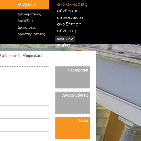
αρχείο
ανακοινώσεις
σύνδεσμοι
Διπλωματικές
επικοινωνία
α
Διαλέξεις
αναζήτηση
Διακρίσεις
σύνδεση
Δραστηριότητες
ελληνικά
english
χεδιασμό: διαθέσιμο υλικό
Περιγραφή
Ανακοινώσεις
Υλικό