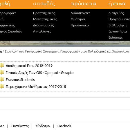
χολή
σπουδές
πρόσωπα
έρευνα
ηροφορίες
Προπτυχιακές
Διδάσκοντες
Διατριβές
μή
Μεταπτυχιακές
Ομότιμοι
Προγράμματ
αμματείες
Διδακτορικές
Προσωπικό
Βιβλιοθήκη
ηγός Σπουδών
Ανταλλαγές
Εργαστήρια
Εκδόσεις
κή
/ Εισαγωγή στα Γεωγραφικά Συστήματα Πληροφοριών στον Πολεοδομικό και Χωροταξικό Σ
Ακαδημαικό Έτος 2018-2019
Γενικές Αρχές Των GIS - Ορισμοί - Θεωρία
Erasmus Students
Περιεχόμενο Μαθήματος 2017-2018
map
Συντελεστές
Σύνδεσμοι
Facebook