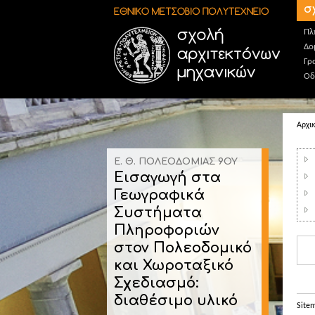
Παράκαμψη προς το κυρίως περιεχόμενο
σ
Πλ
Δο
Γρ
Οδ
Αρχι
Ε. Θ. ΠΟΛΕΟΔΟΜΙΑΣ 9ΟΥ
Εισαγωγή στα
Γεωγραφικά
Συστήματα
Πληροφοριών
στον Πολεοδομικό
και Χωροταξικό
Σχεδιασμό:
διαθέσιμο υλικό
Site