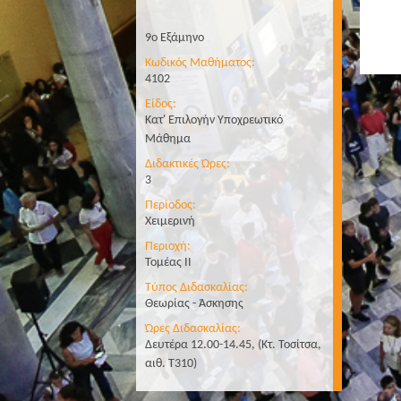
9ο Εξάμηνο
Κωδικός Μαθήματος:
4102
Είδος:
Κατ' Επιλογήν Υποχρεωτικό
Μάθημα
Διδακτικές Ώρες:
3
Περίοδος:
Χειμερινή
Περιοχή:
Τομέας II
Τύπος Διδασκαλίας:
Θεωρίας - Άσκησης
Ώρες Διδασκαλίας:
Δευτέρα 12.00-14.45, (Κτ. Τοσίτσα,
αιθ. Τ310)