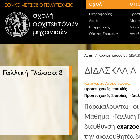
Παράκαμψη προς το κυρίως περιεχόμενο
σχολή
σπο
Πληροφορίες
Προπτ
Δομή
Μεταπ
Γραμματείες
Διδακ
Οδηγός Σπουδών
Ανταλ
Αρχική
/
Γαλλική Γλώσσα 3
/ ΔΙΔΑΣ
ΔΙΔΑΣΚΑΛΙΑ
Γαλλική Γλώσσα 3
Κατηγορίες Ανακοίνωσης:
Προπτυχιακές Σπουδές
Προπτυχιακές Σπουδές
Διαλ
Παρακαλούνται οι
Μάθημα «Γαλλική Γ
διεύθυνση
exarzoe
την ακολουθητέα δ