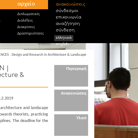
αρχείο
ανακοινώσεις
σύνδεσμοι
Διπλωματικές
επικοινωνία
α
Διαλέξεις
αναζήτηση
Διακρίσεις
σύνδεση
Δραστηριότητες
ελληνικά
english
ES . Design and Research in Architecture & Landscape
N |
Περιγραφή
ecture &
Ανακοινώσεις
.2.2019
architecture and landscape
owards theorists, practicing
Υλικό
plines. The deadline for the