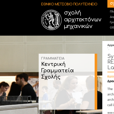
Παράκαμψη προς το κυρίως περιεχόμενο
σ
Πλ
Δο
Γρ
Οδ
Αρχι
´.
Sy
ΓΡΑΜΜΑΤΕΙΑ
RE
Κεντρική
La
Γραμματεία
Σχολής
Κατ
Δρα
The 
arch
arch
call
+++ 