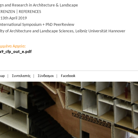
gn and Research in Architecture & Landscape
ERENZEN | REFERENCES
 13th April 2019
international Symposium + PhD PeerReview
lty of Architecture and Landscape Sciences, Leibniz Universität Hannover
ημμένα Αρχεία:
a9_cfp_out_e.pdf
map
Συντελεστές
Σύνδεσμοι
Facebook