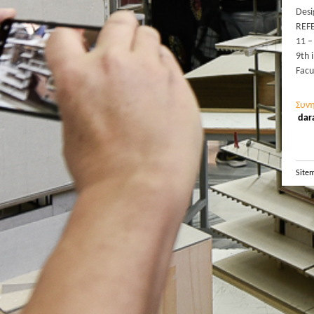
Desi
REF
11 –
9th 
Facu
Συν
dar
Site