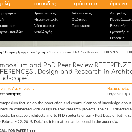
χολή
σπουδές
πρόσωπα
έρευνα
ηροφορίες
Προπτυχιακές
Διδάσκοντες
Διατριβές
μή
Μεταπτυχιακές
Ομότιμοι
Προγράμματ
αμματείες
Διδακτορικές
Προσωπικό
Βιβλιοθήκη
ηγός Σπουδών
Ανταλλαγές
Εργαστήρια
Εκδόσεις
κή
/
Κεντρική Γραμματεία Σχολής
/ Symposium and PhD Peer Review REFERENZEN | REFERENC
mposium and PhD Peer Review REFERENZE
FERENCES . Design and Research in Archit
ndscape´.
ηγορίες Ανακοίνωσης:
Ημερομηνία:
στηριότητες
Παρασκευή 01
symposium focuses on the production and communication of knowledge about 
itecture connected with design-related research projects. The call is directed t
itects, landscape architects and to PhD students or early Post Docs of both disci
 is February 22, 2019. Detailed information can be found in the appendix.
CALL FOR PAPERS +++