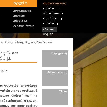
αρχείο
ανακοινώσεις
σύνδεσμοι
Διπλωματικές
επικοινωνία
α
Διαλέξεις
αναζήτηση
Διακρίσεις
σύνδεση
Δραστηριότητες
ελληνικά
english
 ομιλητές κος Σάκης Ψυχογιός & κα Γεωργία
ός & κα
Περιγραφή
6μ.μ.
.2018
Ανακοινώσεις
ης Ψυχογιός Τοπογράφος
ργαλεία για τον σχεδιασμό
Υλικό
σμικό πλαίσιο
" και η
κα
κού Σχεδιασμού ΥΠΕΝ, Υπ.
ημάτων της εκτός σχεδίου