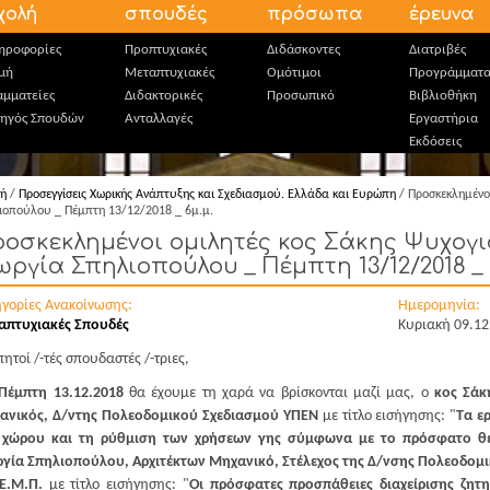
χολή
σπουδές
πρόσωπα
έρευνα
ηροφορίες
Προπτυχιακές
Διδάσκοντες
Διατριβές
μή
Μεταπτυχιακές
Ομότιμοι
Προγράμματ
αμματείες
Διδακτορικές
Προσωπικό
Βιβλιοθήκη
ηγός Σπουδών
Ανταλλαγές
Εργαστήρια
Εκδόσεις
κή
/
Προσεγγίσεις Χωρικής Ανάπτυξης και Σχεδιασμού. Ελλάδα και Ευρώπη
/ Προσκεκλημένοι
ιοπούλου _ Πέμπτη 13/12/2018 _ 6μ.μ.
οσκεκλημένοι ομιλητές κος Σάκης Ψυχογι
ωργία Σπηλιοπούλου _ Πέμπτη 13/12/2018 _ 
ηγορίες Ανακοίνωσης:
Ημερομηνία:
απτυχιακές Σπουδές
Κυριακή 09.12
ητοί /-τές σπουδαστές /-τριες,
Πέμπτη
13.12.2018
θα έχουμε τη χαρά να βρίσκονται μαζί μας, ο
κος Σάκ
ανικός, Δ/ντης Πολεοδομικού Σχεδιασμού ΥΠΕΝ
με τίτλο εισήγησης: "
Τα ε
 χώρου και τη ρύθμιση των χρήσεων γης σύμφωνα με το πρόσφατο θε
ργία Σπηλιοπούλου, Αρχιτέκτων Μηχανικό, Στέλεχος της Δ/νσης Πολεοδομι
Ε.Μ.Π.
με τίτλο εισήγησης: "
Οι πρόσφατες προσπάθειες διαχείρισης ζητ