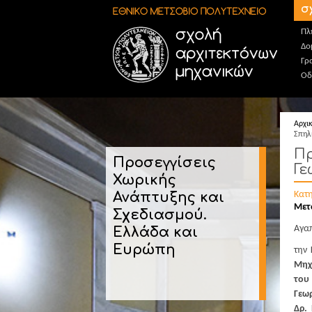
Παράκαμψη προς το κυρίως περιεχόμενο
σ
Πλ
Δο
Γρ
Οδ
Αρχι
Σπηλ
Πρ
Προσεγγίσεις
Γε
Χωρικής
Ανάπτυξης και
Κατ
Μετ
Σχεδιασμού.
Αγαπ
Ελλάδα και
Ευρώπη
την
Μηχ
του
Γεω
Δρ. 