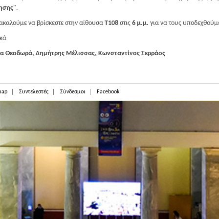
ησης
".
καλούμε να βρίσκεστε στην αίθουσα
Τ108
στις
6 μ.μ.
για να τους υποδεχθούμ
κά
τα Θεοδωρά, Δημήτρης Μέλισσας, Κωνσταντίνος Σερράος
map
Συντελεστές
Σύνδεσμοι
Facebook