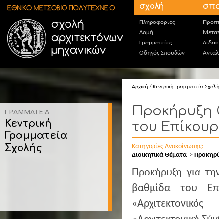
Παράκαμψη προς το κυρίως περιεχόμενο
σχολή
σπο
Πληροφορίες
Προπτ
Δομή
Μεταπ
Γραμματείες
Διδακ
Οδηγός Σπουδών
Ανταλ
Αρχική
/
Κεντρική Γραμματεία Σχολή
Προκήρυξη 
ΓΡΑΜΜΑΤΕΙΑ
Κεντρική
του Επίκουρ
Γραμματεία
Σχολής
Κατηγορίες Ανακοίνωσης:
Διοικητικά Θέματα
Προκηρύ
Προκήρυξη για τη
βαθμίδα του Επ
«Αρχιτεκτονικό