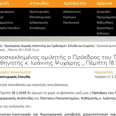
χολή
σπουδές
πρόσωπα
έρευνα
ηροφορίες
Προπτυχιακές
Διδάσκοντες
Διατριβές
μή
Μεταπτυχιακές
Ομότιμοι
Προγράμματ
αμματείες
Διδακτορικές
Προσωπικό
Βιβλιοθήκη
ηγός Σπουδών
Ανταλλαγές
Εργαστήρια
Εκδόσεις
κή
/
Προσεγγίσεις Χωρικής Ανάπτυξης και Σχεδιασμού. Ελλάδα και Ευρώπη
/ Προσκεκλημένος
ρης _ Πέμπτη 18.1.2018, 6 μ.μ.
οσκεκλημένος ομιλητής ο Πρόεδρος του Τ.
θηγητής κ. Ιωάννης Ψυχάρης _ Πέμπτη 18.1.2
ηγορίες Ανακοίνωσης:
Ημερομηνία:
απτυχιακές Σπουδές
Τετάρτη 17.1.
ητοί σπουδαστές και αγαπητές σπουδάστριες,
 Πέμπτη
18.1.2018
θα έχουμε τη χαρά να βρίσκεται μαζί μας ο
Πρόεδρος του 
ιφερειακής Ανάπτυξης
του
Παντείου Πανεπιστημίου
,
Καθηγητής κ. Ιωάννη
ος της εισήγησής του :
ινωνικο-οικονομικές και δημογραφικές μεταβολές μητροπολιτικών πε