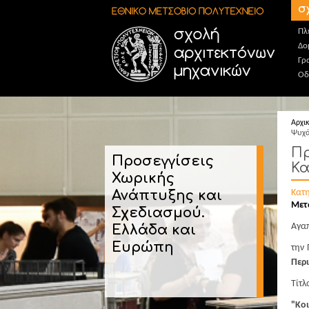
Παράκαμψη προς το κυρίως περιεχόμενο
σ
Πλ
Δο
Γρ
Οδ
Αρχι
Ψυχά
Πρ
Προσεγγίσεις
Κα
Χωρικής
Ανάπτυξης και
Κατ
Μετ
Σχεδιασμού.
Αγαπ
Ελλάδα και
Ευρώπη
την
Περ
Τίτλ
"Κο