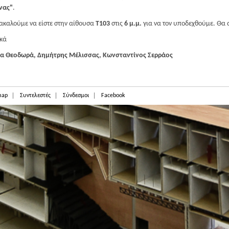
νας"
.
καλούμε να είστε στην αίθουσα
Τ103
στις
6 μ.μ.
για να τον υποδεχθούμε. Θα 
κά
τα Θεοδωρά, Δημήτρης Μέλισσας, Κωνσταντίνος Σερράος
map
Συντελεστές
Σύνδεσμοι
Facebook