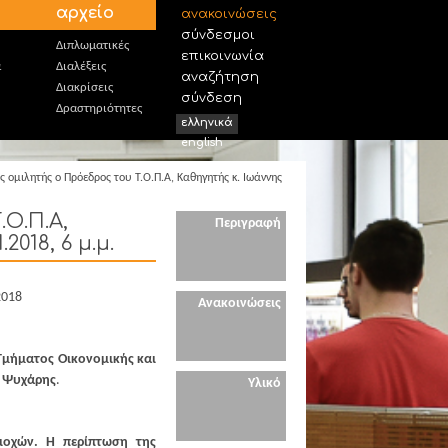
αρχείο
ανακοινώσεις
σύνδεσμοι
Διπλωματικές
επικοινωνία
α
Διαλέξεις
αναζήτηση
Διακρίσεις
σύνδεση
Δραστηριότητες
ελληνικά
english
 ομιλητής ο Πρόεδρος του Τ.Ο.Π.Α, Καθηγητής κ. Ιωάννης
Ο.Π.Α,
Περιγραφή
018, 6 μ.μ.
2018
Ανακοινώσεις
Τμήματος Οικονομικής και
ς Ψυχάρης
.
Υλικό
ριοχών. Η περίπτωση της