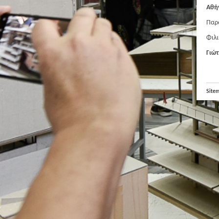
Αθή
Παρα
Φιλι
Γιώ
Site