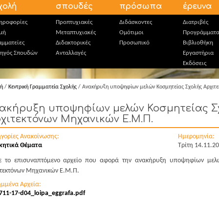
χολή
σπουδές
πρόσωπα
έρευνα
ηροφορίες
Προπτυχιακές
Διδάσκοντες
Διατριβές
μή
Μεταπτυχιακές
Ομότιμοι
Προγράμματ
αμματείες
Διδακτορικές
Προσωπικό
Βιβλιοθήκη
ηγός Σπουδών
Ανταλλαγές
Εργαστήρια
Εκδόσεις
κή
/
Κεντρική Γραμματεία Σχολής
/ Ανακήρυξη υποψηφίων μελών Κοσμητείας Σχολής Αρχιτε
ακήρυξη υποψηφίων μελών Κοσμητείας Σ
χιτεκτόνων Μηχανικών Ε.Μ.Π.
ηγορίες Ανακοίνωσης:
Ημερομηνία:
ικητικά Θέματα
Τρίτη 14.11.2
τε το επισυναπτόμενο αρχείο που αφορά την ανακήρυξη υποψηφίων μελώ
τεκτόνων Μηχανικών Ε.Μ.Π.
ημμένα Αρχεία:
711-17-d04_loipa_eggrafa.pdf