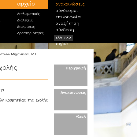
αρχείο
ανακοινώσεις
σύνδεσμοι
Διπλωματικές
επικοινωνία
α
Διαλέξεις
αναζήτηση
Διακρίσεις
σύνδεση
Δραστηριότητες
ελληνικά
english
κτόνων Μηχανικών Ε.Μ.Π.
χολής
Περιγραφή
017
Ανακοινώσεις
ν Κοσμητείας της Σχολής
Υλικό