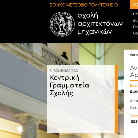
Παράκαμψη προς το κυρίως περιεχόμενο
σ
Πλ
Δο
Γρ
Οδ
Αρχι
Αν
ΓΡΑΜΜΑΤΕΙΑ
Αρ
Κεντρική
Γραμματεία
Κατ
Διο
Σχολής
Δεί
Αρχι
Συν
053