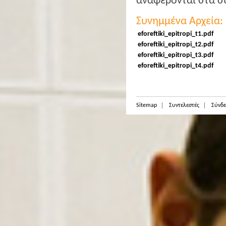
αναφέρονται στα σ
Συνημμένα Αρχεία:
eforeftiki_epitropi_t1.pdf
eforeftiki_epitropi_t2.pdf
eforeftiki_epitropi_t3.pdf
eforeftiki_epitropi_t4.pdf
Sitemap
Συντελεστές
Σύνδε