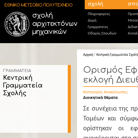
Παράκαμψη προς το κυρίως περιεχόμενο
σχολή
σπο
Πληροφορίες
Προπτ
Δομή
Μεταπ
Γραμματείες
Διδακ
Οδηγός Σπουδών
Ανταλ
Αρχική
/
Κεντρική Γραμματεία Σχολή
Ορισμός Εφ
ΓΡΑΜΜΑΤΕΙΑ
Κεντρική
εκλογή Διευ
Γραμματεία
Σχολής
Κατηγορίες Ανακοίνωσης:
Διοικητικά Θέματα
Σε συνέχεια της π
Τομέων και σύμφω
ορίστηκαν οι εφ