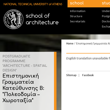
Skip to main content
school
stu
Information
Under
Structure
Postg
Secretariats
Docto
Excha
Home
/ Επιστημονική Γραμματεία Κ
POSTGRADUATE
English
translation unavailable 
PROGRAMME
"ARCHITECTURE - SPATIAL
DESIGN"
Επιστημονική
Sitemap
Facebook
Γραμματεία
Κατεύθυνσης B:
"Πολεοδομία –
Χωροταξία"