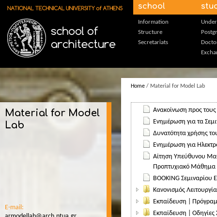
Skip to main content
school
stu
Information
Under
Structure
Postg
Secretariats
Docto
Excha
Home
/ Material for Model Lab
Ανακοίνωση προς τους
Material for Model
Ενημέρωση για τα Σεμι
Lab
Δυνατότητα χρήσης το
Ενημέρωση για Ηλεκτρ
Αίτηση Υπεύθυνου Μα
Προπτυχιακό Μάθημα
BOOKING Σεμιναρίου Ε
Κανονισμός Λειτουργία
Εκπαίδευση | Πρόγρα
E-mail:
Εκπαίδευση | Οδηγίες
armodellab@arch.ntua.gr