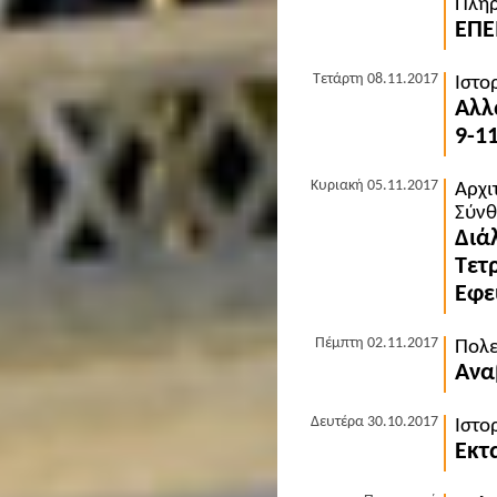
Πληρ
ΕΠΕ
Τετάρτη 08.11.2017
Ιστο
Αλλ
9-1
Κυριακή 05.11.2017
Αρχι
Σύνθ
Διά
Τετ
Εφε
Πέμπτη 02.11.2017
Πολε
Ανα
Δευτέρα 30.10.2017
Ιστο
Εκτ