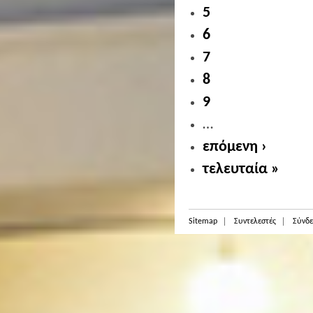
5
6
7
8
9
…
επόμενη ›
τελευταία »
Sitemap
Συντελεστές
Σύνδε