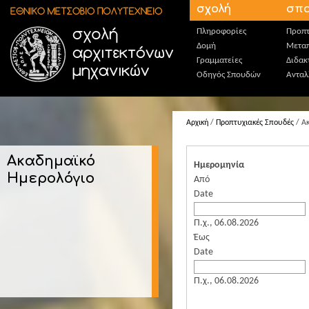
Παράκαμψη προς το κυρίως περιεχόμενο
σχολή
σπο
Πληροφορίες
Προπτ
Δομή
Μεταπ
Γραμματείες
Διδακ
Οδηγός Σπουδών
Ανταλ
Αρχική
/
Προπτυχιακές Σπουδές
/ Α
Ακαδημαϊκό
Ημερομηνία
Ημερολόγιο
Από
Date
Π.χ., 06.08.2026
Έως
Date
Π.χ., 06.08.2026