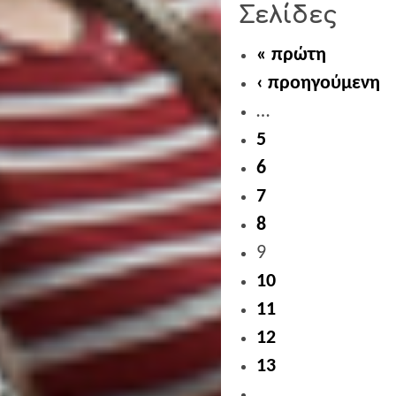
Σελίδες
« πρώτη
‹ προηγούμενη
…
5
6
7
8
9
10
11
12
13
…