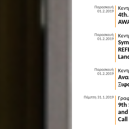
Παρασκευή
Κεντ
01.2.2019
4th.
AW
Παρασκευή
Κεντ
01.2.2019
Sym
REF
Lan
Παρασκευή
Κεντ
01.2.2019
Ανα
Ξιφ
Πέμπτη 31.1.2019
Γραφ
9th
and
Call