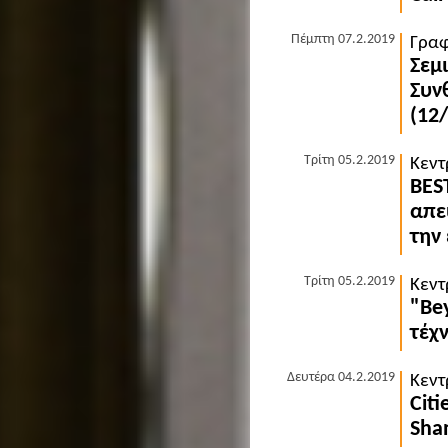
Πέμπτη 07.2.2019
Γραφ
Σεμ
Συν
(12
Τρίτη 05.2.2019
Κεντ
BES
απε
την
Τρίτη 05.2.2019
Κεντ
"Be
τέχ
Δευτέρα 04.2.2019
Κεντ
Citi
Shan