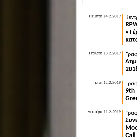
Πέμπτη 14.2.2019
Κεντ
RPW
«Τέ
κατ
Τετάρτη 13.2.2019
Γραφ
Δημ
201
Τρίτη 12.2.2019
Γραφ
9th
Gree
Δευτέρα 11.2.2019
Γραφ
Συν
Mod
Call