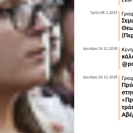
Τρίτη 08.1.2019
Γραφ
Σεμ
Θεω
(Περ
Δευτέρα 24.12.2018
Κεντ
κάλ
@pos
Δευτέρα 24.12.2018
Γραφ
Πρό
στη
«Πρ
τρό
Αβέ