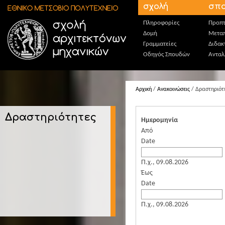
Παράκαμψη προς το κυρίως περιεχόμενο
σχολή
σπο
Πληροφορίες
Προπτ
Δομή
Μεταπ
Γραμματείες
Διδακ
Οδηγός Σπουδών
Ανταλ
Αρχική
/
Ανακοινώσεις
/ Δραστηριότ
Δραστηριότητες
Ημερομηνία
Από
Date
Π.χ., 09.08.2026
Έως
Date
Π.χ., 09.08.2026